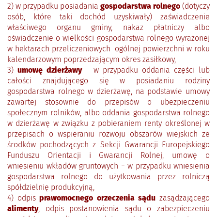
2) w przypadku posiadania
gospodarstwa rolnego
(dotyczy
osób, które taki dochód uzyskiwały) zaświadczenie
właściwego organu gminy, nakaz płatniczy albo
oświadczenie o wielkości gospodarstwa rolnego wyrażonej
w hektarach przeliczeniowych ogólnej powierzchni w roku
kalendarzowym poprzedzającym okres zasiłkowy,
3)
umowę dzierżawy
− w przypadku oddania części lub
całości znajdującego się w posiadaniu rodziny
gospodarstwa rolnego w dzierżawę, na podstawie umowy
zawartej stosownie do przepisów o ubezpieczeniu
społecznym rolników, albo oddania gospodarstwa rolnego
w dzierżawę w związku z pobieraniem renty określonej w
przepisach o wspieraniu rozwoju obszarów wiejskich ze
środków pochodzących z Sekcji Gwarancji Europejskiego
Funduszu Orientacji i Gwarancji Rolnej, umowę o
wniesieniu wkładów gruntowych − w przypadku wniesienia
gospodarstwa rolnego do użytkowania przez rolniczą
spółdzielnię produkcyjną,
4) odpis
prawomocnego orzeczenia sądu
zasądzającego
alimenty
, odpis postanowienia sądu o zabezpieczeniu