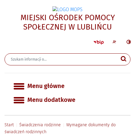
MIEJSKI OŚRODEK POMOCY
- Wym
SPOŁECZNEJ W LUBLIŃCU
Strona główna 
Większa czcion
Ciemn
Wyszukiwarka
Wyszukiwana fraza
Szu
Menu główne
Menu główne
Menu dodatkowe
Start
Świadczenia rodzinne
Wymagane dokumenty do
świadczeń rodzinnych