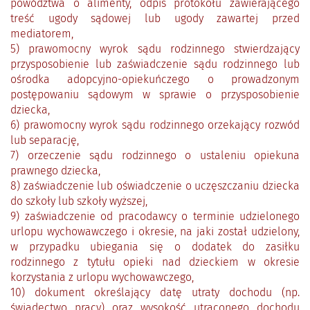
powództwa o alimenty, odpis protokołu zawierającego
treść ugody sądowej lub ugody zawartej przed
mediatorem,
5) prawomocny wyrok sądu rodzinnego stwierdzający
przysposobienie lub zaświadczenie sądu rodzinnego lub
ośrodka adopcyjno-opiekuńczego o prowadzonym
postępowaniu sądowym w sprawie o przysposobienie
dziecka,
6) prawomocny wyrok sądu rodzinnego orzekający rozwód
lub separację,
7) orzeczenie sądu rodzinnego o ustaleniu opiekuna
prawnego dziecka,
8) zaświadczenie lub oświadczenie o uczęszczaniu dziecka
do szkoły lub szkoły wyższej,
9) zaświadczenie od pracodawcy o terminie udzielonego
urlopu wychowawczego i okresie, na jaki został udzielony,
w przypadku ubiegania się o dodatek do zasiłku
rodzinnego z tytułu opieki nad dzieckiem w okresie
korzystania z urlopu wychowawczego,
10) dokument określający datę utraty dochodu (np.
świadectwo pracy) oraz wysokość utraconego dochodu