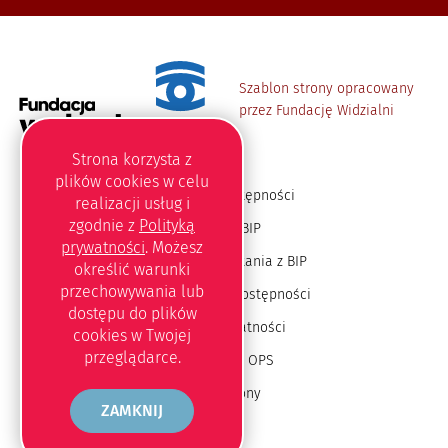
Szablon strony opracowany
przez Fundację Widzialni
Strona korzysta z
plików
cookies
w celu
Deklaracja dostępności
realizacji usług i
zgodnie z
Polityką
Redakcja BIP
prywatności
. Możesz
Instrukcja korzystania z BIP
określić warunki
przechowywania lub
Oświadczenie o dostępności
dostępu do plików
Polityka prywatności
cookies
w Twojej
przeglądarce.
Jesteśmy na OPS
Mapa strony
ZAMKNIJ