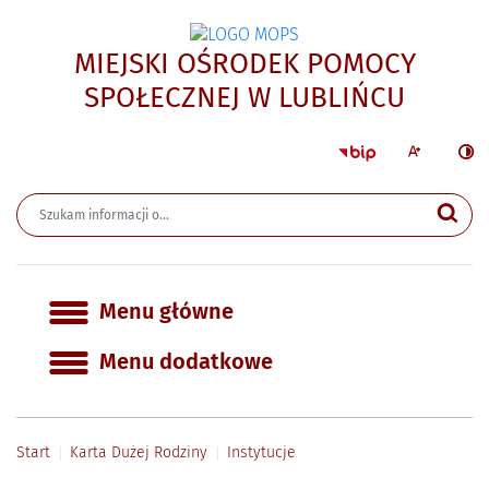
MIEJSKI OŚRODEK POMOCY
- Insty
SPOŁECZNEJ W LUBLIŃCU
Strona główna 
Większa czcion
Ciemn
Wyszukiwarka
Wyszukiwana fraza
Szu
Menu główne
Menu główne
Menu dodatkowe
Start
Karta Dużej Rodziny
Instytucje