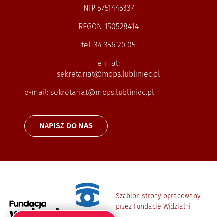
NIP 5751445337
REGON 150528414
tel. 34 356 20 05
e-mal:
sekretariat@mops.lubliniec.pl
e-mail:
sekretariat@mops.lubliniec.pl
NAPISZ DO NAS
Szablon strony opracowany
przez Fundację Widzialni