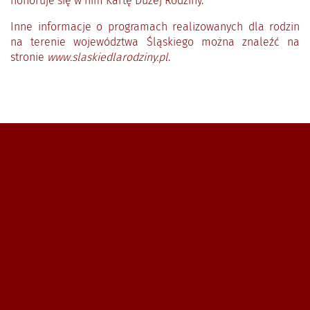
honoruje się w nim Kartę Dużej Rodziny.
Inne informacje o programach realizowanych dla rodzin
na terenie województwa Śląskiego można znaleźć na
stronie
www.slaskiedlarodziny.pl
.
Zobacz, gdzie się znajdujemy i