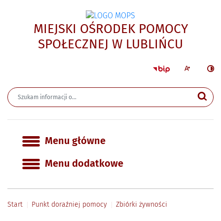
MIEJSKI OŚRODEK POMOCY
- Zbió
SPOŁECZNEJ W LUBLIŃCU
Strona główna 
Większa czcion
Ciemn
Wyszukiwarka
Wyszukiwana fraza
Szu
Menu główne
Menu główne
Menu dodatkowe
Start
Punkt doraźniej pomocy
Zbiórki żywności