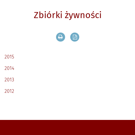
Zbiórki żywności
Drukuj zawartość bieżącej strony
Zapisz tekst bieżącej stron
2015
2014
2013
2012
Zobacz, gdzie się znajdujemy i