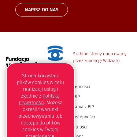
NAPISZ DO NAS
Szablon strony opracowany
przez Fundację Widzialni
Strona korzysta z
plików
cookies
w celu
Deklaracja dostępności
realizacji usług i
zgodnie z
Polityką
Redakcja BIP
prywatności
. Możesz
Instrukcja korzystania z BIP
określić warunki
przechowywania lub
Oświadczenie o dostępności
dostępu do plików
Polityka prywatności
cookies
w Twojej
przeglądarce.