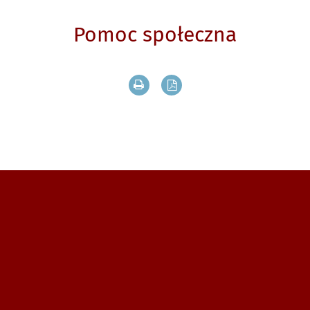
Pomoc społeczna
Drukuj zawartość bieżącej strony
Zapisz tekst bieżącej stron
Zobacz, gdzie się znajdujemy i