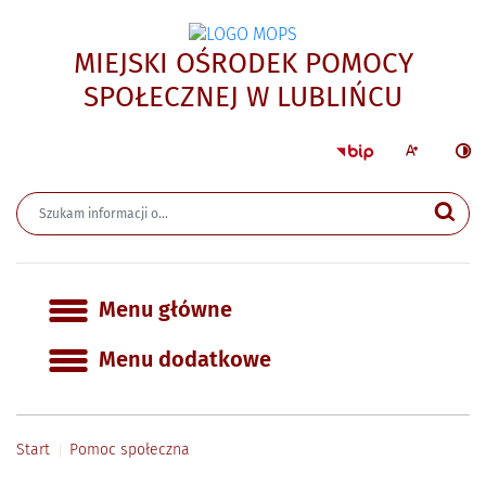
MIEJSKI OŚRODEK POMOCY
- Pomo
SPOŁECZNEJ W LUBLIŃCU
Strona główna 
Większa czcion
Ciemn
Wyszukiwarka
Wyszukiwana fraza
Szu
Menu główne
Menu główne
Menu dodatkowe
Start
Pomoc społeczna