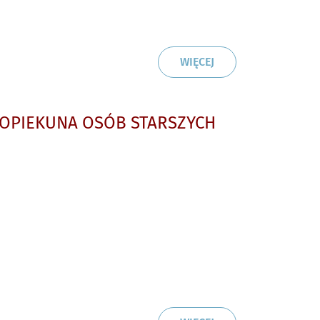
CZYTAJ
O: OGŁOSZENIE O N
WIĘCEJ
OPIEKUNA OSÓB STARSZYCH