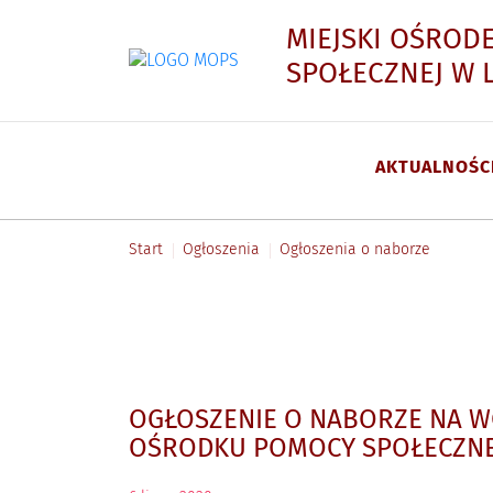
MIEJSKI OŚROD
SPOŁECZNEJ W 
AKTUALNOŚC
Menu główne
Start
Ogłoszenia
Ogłoszenia o naborze
Artykuły
OGŁOSZENIE O NABORZE NA WOL
OŚRODKU POMOCY SPOŁECZNE