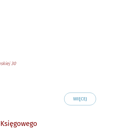
skiej 30
CZYTAJ
O: OGŁOSZENIE O N
WIĘCEJ
 Księgowego