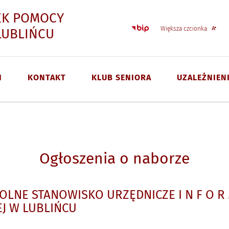
EK POMOCY
Strona główna - Biulet
Większa czcionka
- Ogłoszenia o naborze
LUBLIŃCU
I
KONTAKT
KLUB SENIORA
UZALEŻNIEN
Ogłoszenia o naborze
NE STANOWISKO URZĘDNICZE I N F O R M
J W LUBLIŃCU