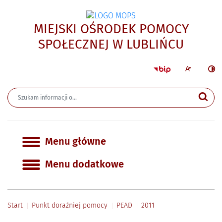
MIEJSKI OŚRODEK POMOCY
- 2011
SPOŁECZNEJ W LUBLIŃCU
Strona główna 
Większa czcion
Ciemn
Wyszukiwarka
Wyszukiwana fraza
Szu
Menu główne
Menu główne
Menu dodatkowe
Start
Punkt doraźniej pomocy
PEAD
2011