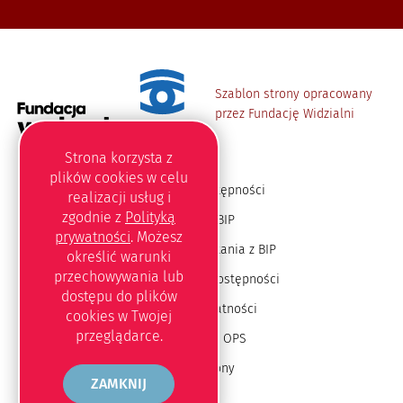
Szablon strony opracowany
przez Fundację Widzialni
Strona korzysta z
plików
cookies
w celu
Deklaracja dostępności
realizacji usług i
zgodnie z
Polityką
Redakcja BIP
prywatności
. Możesz
Instrukcja korzystania z BIP
określić warunki
przechowywania lub
Oświadczenie o dostępności
dostępu do plików
Polityka prywatności
cookies
w Twojej
przeglądarce.
Jesteśmy na OPS
Mapa strony
ZAMKNIJ