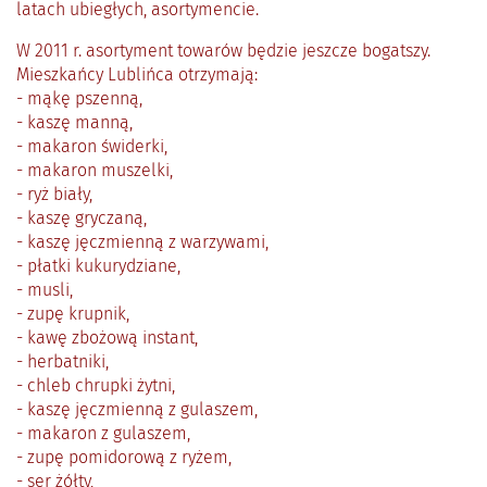
latach ubiegłych, asortymencie.
W 2011 r. asortyment towarów będzie jeszcze bogatszy.
Mieszkańcy Lublińca otrzymają:
- mąkę pszenną,
- kaszę manną,
- makaron świderki,
- makaron muszelki,
- ryż biały,
- kaszę gryczaną,
- kaszę jęczmienną z warzywami,
- płatki kukurydziane,
- musli,
- zupę krupnik,
- kawę zbożową instant,
- herbatniki,
- chleb chrupki żytni,
- kaszę jęczmienną z gulaszem,
- makaron z gulaszem,
- zupę pomidorową z ryżem,
- ser żółty,