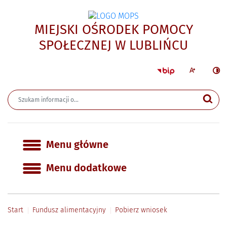
MIEJSKI OŚRODEK POMOCY
- Pobi
SPOŁECZNEJ W LUBLIŃCU
Strona główna 
Większa czcion
Ciemn
Wyszukiwarka
Wyszukiwana fraza
Szu
Menu główne
Menu główne
Menu dodatkowe
Start
Fundusz alimentacyjny
Pobierz wniosek