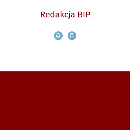
Redakcja BIP
Drukuj zawartość bieżącej strony
Zapisz tekst bieżącej stron
Zobacz, gdzie się znajdujemy i