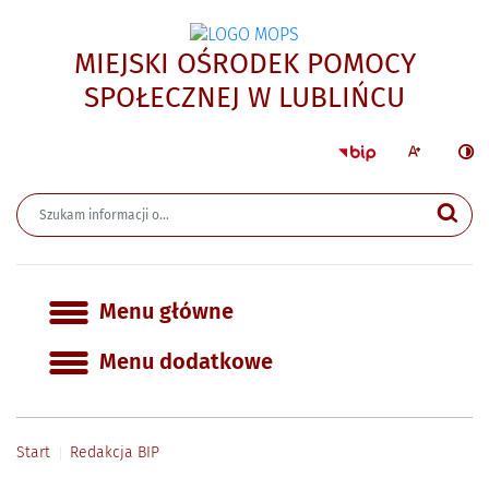
MIEJSKI OŚRODEK POMOCY
- Reda
SPOŁECZNEJ W LUBLIŃCU
Strona główna 
Większa czcion
Ciemn
Wyszukiwarka
Wyszukiwana fraza
Szu
Menu główne
Menu główne
Menu dodatkowe
Start
Redakcja BIP