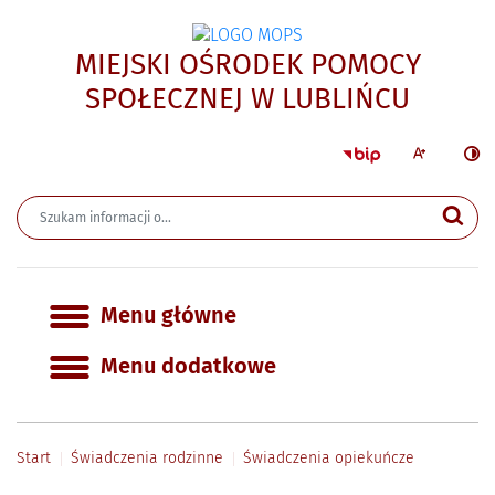
MIEJSKI OŚRODEK POMOCY
- Świa
SPOŁECZNEJ W LUBLIŃCU
Strona główna 
Większa czcion
Ciemn
Wyszukiwarka
Wyszukiwana fraza
Szu
Menu główne
Menu główne
Menu dodatkowe
Start
Świadczenia rodzinne
Świadczenia opiekuńcze