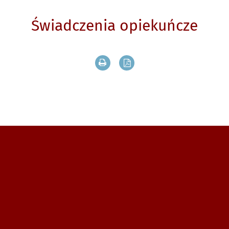
Świadczenia opiekuńcze
Drukuj zawartość bieżącej strony
Zapisz tekst bieżącej stron
Zobacz, gdzie się znajdujemy i