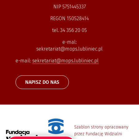
NIP 5751445337
REGON 150528414
tel. 34 356 20 05
e-mal:
sekretariat@mops.lubliniec.pl
e-mail:
sekretariat@mops.lubliniec.pl
NAPISZ DO NAS
Szablon strony opracowany
przez Fundację Widzialni