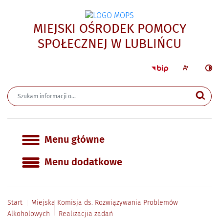
MIEJSKI OŚRODEK POMOCY
- Real
SPOŁECZNEJ W LUBLIŃCU
Strona główna 
Większa czcion
Ciemn
Wyszukiwarka
Wyszukiwana fraza
Szu
Menu główne
Menu główne
Menu dodatkowe
Start
Miejska Komisja ds. Rozwiązywania Problemów
Alkoholowych
Realizacjia zadań