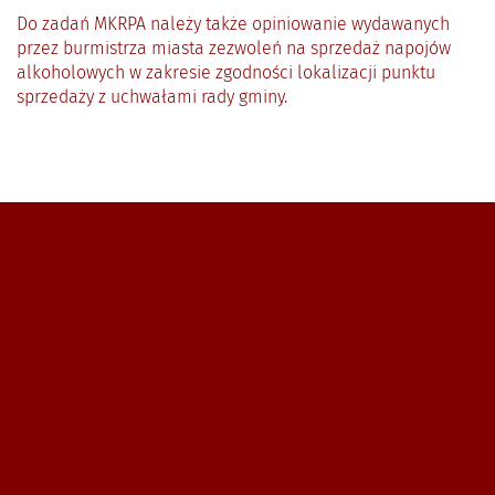
Do zadań MKRPA należy także opiniowanie wydawanych
przez burmistrza miasta zezwoleń na sprzedaż napojów
alkoholowych w zakresie zgodności lokalizacji punktu
sprzedaży z uchwałami rady gminy.
Zobacz, gdzie się znajdujemy i