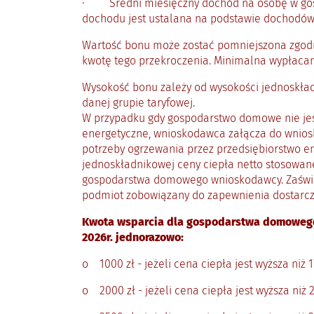
· Średni miesięczny dochód na osobę w gospo
dochodu jest ustalana na podstawie dochodów 
Wartość bonu może zostać pomniejszona zgodnie
kwotę tego przekroczenia. Minimalna wypłacan
Wysokość bonu zależy od wysokości jednoskład
danej grupie taryfowej.
W przypadku gdy gospodarstwo domowe nie jest
energetyczne, wnioskodawca załącza do wniosk
potrzeby ogrzewania przez przedsiębiorstwo 
jednoskładnikowej ceny ciepła netto stosowan
gospodarstwa domowego wnioskodawcy. Zaświad
podmiot zobowiązany do zapewnienia dostarcz
Kwota wsparcia dla gospodarstwa domowego z
2026r. jednorazowo:
o 1000 zł - jeżeli cena ciepła jest wyższa niż 1
o 2000 zł - jeżeli cena ciepła jest wyższa niż 2