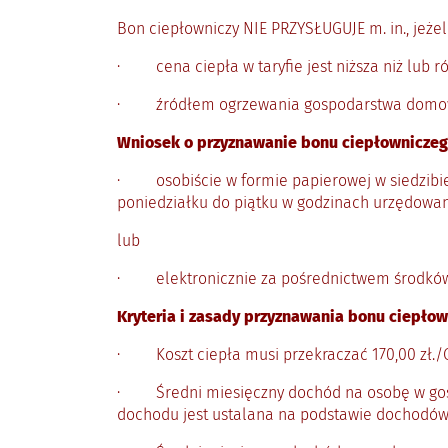
Bon ciepłowniczy NIE PRZYSŁUGUJE m. in., jeżeli
· cena ciepła w taryfie jest niższa niż lub ró
· źródłem ogrzewania gospodarstwa domowego
Wniosek o przyznawanie bonu ciepłowniczego n
· osobiście w formie papierowej w siedzibie 
poniedziałku do piątku w godzinach urzędowa
lub
· elektronicznie za pośrednictwem środków k
Kryteria i zasady przyznawania bonu ciepłow
· Koszt ciepła musi przekraczać 170,00 zł./G
· Średni miesięczny dochód na osobę w gospo
dochodu jest ustalana na podstawie dochodów 