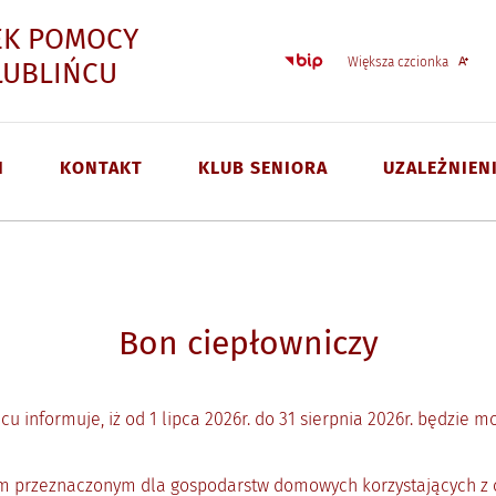
EK POMOCY
Strona główna - Biulet
Większa czcionka
- Bon ciepłowniczy
LUBLIŃCU
I
KONTAKT
KLUB SENIORA
UZALEŻNIEN
Bon ciepłowniczy
informuje, iż od 1 lipca 2026r. do 31 sierpnia 2026r. będzie 
ym przeznaczonym dla gospodarstw domowych korzystających z c