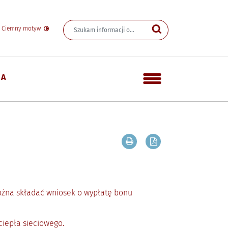
Wyszukiwarka
Wyszukiwana fraza
yn Informacji Publicznej
Szukaj
Ciemny motyw
IA
Menu dodatkowe
Drukuj zawartość bieżącej
Zapisz tekst bieżąc
można składać wniosek o wypłatę bonu
iepła sieciowego.