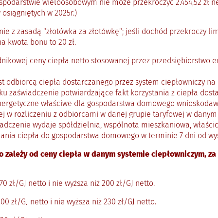
darstwie wieloosobowym nie może przekroczyć 2.454,52 zł ne
osiągniętych w 2025r.)
 z zasadą "złotówka za złotówkę"; jeśli dochód przekroczy lim
a kwota bonu to 20 zł.
nikowej ceny ciepła netto stosowanej przez przedsiębiorstwo e
 odbiorcą ciepła dostarczanego przez system ciepłowniczy na 
u zaświadczenie potwierdzające fakt korzystania z ciepła dost
energetyczne właściwe dla gospodarstwa domowego wnioskodawc
ej w rozliczeniu z odbiorcami w danej grupie taryfowej w dany
czenie wydaje spółdzielnia, wspólnota mieszkaniowa, właścici
ania ciepła do gospodarstwa domowego w terminie 7 dni od wy
ależy od ceny ciepła w danym systemie ciepłowniczym, za ok
70 zł/GJ netto i nie wyższa niż 200 zł/GJ netto.
00 zł/GJ netto i nie wyższa niż 230 zł/GJ netto.