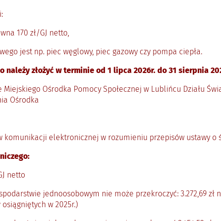
:
wna 170 zł/GJ netto,
 jest np. piec węglowy, piec gazowy czy pompa ciepła.
ależy złożyć w terminie od 1 lipca 2026r. do 31 sierpnia 20
Miejskiego Ośrodka Pomocy Społecznej w Lublińcu Działu Świadc
nia Ośrodka
omunikacji elektronicznej w rozumieniu przepisów ustawy o św
niczego:
J netto
darstwie jednoosobowym nie może przekroczyć: 3.272,69 zł ne
osiągniętych w 2025r.)