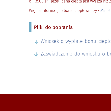
o 3500 zł - jeżeli cena ciepła jest wyższa niż 2
Więcej informacji o bonie ciepłowniczy -
Minist
Pliki do pobrania
Wniosek-o-wyplate-bonu-cieplo
Zaswiadczenie-do-wniosku-o-bo
Zobacz, gdzie się znajdujemy i