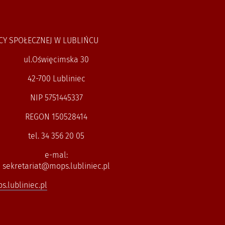
CY SPOŁECZNEJ W LUBLIŃCU
ul.Oświęcimska 30
42-700 Lubliniec
NIP 5751445337
REGON 150528414
tel. 34 356 20 05
e-mal:
sekretariat@mops.lubliniec.pl
.lubliniec.pl