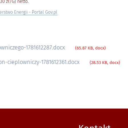
30 zł/GJ netto.
erstwo Energii - Portal Gov.pl
wniczego-1781612287.docx
(65.87 KB, docx)
n-cieplowniczy-1781612361.docx
(28.53 KB, docx)
 jak do nas dojechać.