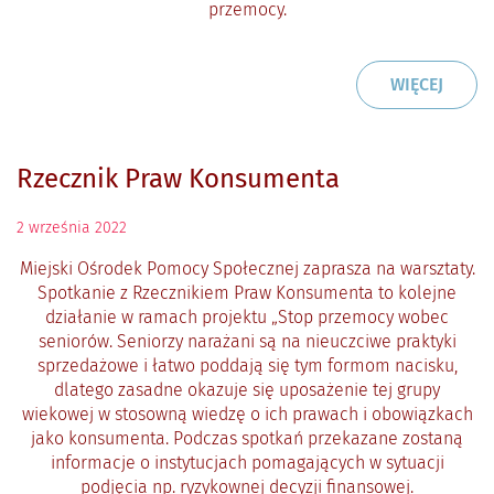
przemocy.
CZYTAJ
O: GE
WIĘCEJ
Rzecznik Praw Konsumenta
2
września
2022
Miejski Ośrodek Pomocy Społecznej zaprasza na warsztaty.
Spotkanie z Rzecznikiem Praw Konsumenta to kolejne
działanie w ramach projektu „Stop przemocy wobec
seniorów. Seniorzy narażani są na nieuczciwe praktyki
sprzedażowe i łatwo poddają się tym formom nacisku,
dlatego zasadne okazuje się uposażenie tej grupy
wiekowej w stosowną wiedzę o ich prawach i obowiązkach
jako konsumenta. Podczas spotkań przekazane zostaną
informacje o instytucjach pomagających w sytuacji
podjęcia np. ryzykownej decyzji finansowej.