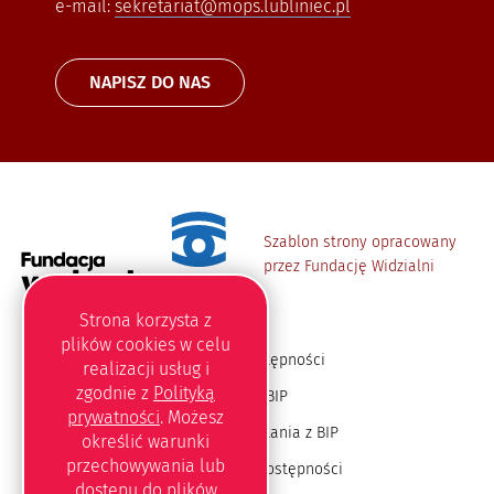
e-mail:
sekretariat@mops.lubliniec.pl
NAPISZ DO NAS
Szablon strony opracowany
przez Fundację Widzialni
Strona korzysta z
plików
cookies
w celu
Deklaracja dostępności
realizacji usług i
zgodnie z
Polityką
Redakcja BIP
prywatności
. Możesz
Instrukcja korzystania z BIP
określić warunki
przechowywania lub
Oświadczenie o dostępności
dostępu do plików