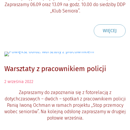
Zapraszamy 06.09 oraz 13.09 na godz. 10.00 do siedziby DDP
„Klub Seniora”.
CZYTAJ
O: RZ
WIĘCEJ
Warsztaty z pracownikiem policji
2
września
2022
Zapraszamy do zapoznania się z fotorelacją z
dotychczasowych – dwóch – spotkań z pracownikiem policji
Panią Iwoną Ochman w ramach projektu „Stop przemocy
wobec seniorów”. Na kolejną odsłonę zapraszamy w drugiej
połowie września.