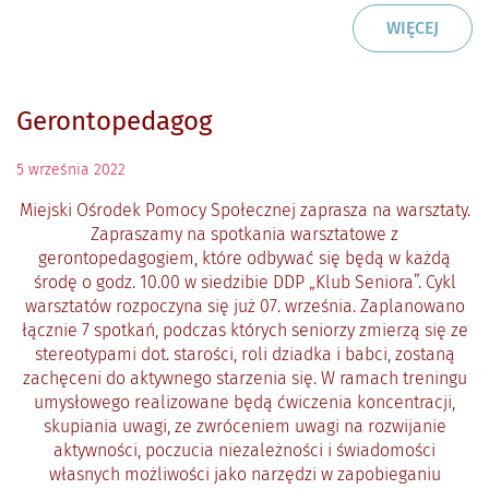
CZYTAJ
O: WA
WIĘCEJ
Gerontopedagog
5
września
2022
Miejski Ośrodek Pomocy Społecznej zaprasza na warsztaty.
Zapraszamy na spotkania warsztatowe z
gerontopedagogiem, które odbywać się będą w każdą
środę o godz. 10.00 w siedzibie DDP „Klub Seniora”. Cykl
warsztatów rozpoczyna się już 07. września. Zaplanowano
łącznie 7 spotkań, podczas których seniorzy zmierzą się ze
stereotypami dot. starości, roli dziadka i babci, zostaną
zachęceni do aktywnego starzenia się. W ramach treningu
umysłowego realizowane będą ćwiczenia koncentracji,
skupiania uwagi, ze zwróceniem uwagi na rozwijanie
aktywności, poczucia niezależności i świadomości
własnych możliwości jako narzędzi w zapobieganiu