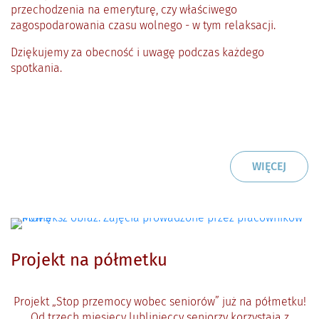
przechodzenia na emeryturę, czy właściwego
zagospodarowania czasu wolnego - w tym relaksacji.
Dziękujemy za obecność i uwagę podczas każdego
spotkania.
CZYTAJ
O: KO
WIĘCEJ
Projekt na półmetku
Projekt „Stop przemocy wobec seniorów” już na półmetku!
Od trzech miesięcy lublinieccy seniorzy korzystają z