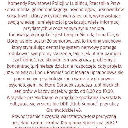
Komendy Powiatowej Policji w Lublińcu, Rzecznika Praw
Konsumenta, gerontopedagoga, psychologów, pracowników
socjalnych, którzy w cyklicznych zajęciach, wykorzystując
swoją wiedzę i umiejętności przekazują wiele informacji
przydatnych w codziennym życiu seniora.
Innowacją w projekcie jest Terapia Metodą Tomatisa, w
której wzięło udział 20 seniorów. Jest to trening słuchowy,
który stymulując centralny system nerwowy pomaga
redukować symptomy starzenia, takie jak utrata pamięci
czy trudności ze skupieniem uwagi oraz problemy z
koncentracją. Niniejsze działanie rozpoczęło cały projekt
już w miesiącu lipcu. Również od miesiąca lipca odbywa się
poradnictwo psychologiczne i warsztaty grupowe z
psychologiem, na które Ośrodek zaprasza lublinieckich
seniorów w każdy piątek w godz. od 8.00 do 10.00.
Wszystkie przewidziane w projekcie spotkania i warsztaty
odbywają się w siedzibie DDP „Klub Seniora” przy ulicy
Grunwaldzkiej 48.
Równocześnie z częścią warsztatowo-terapeutyczną
projektu trwała Lokalna Kampania Społeczna „STOP