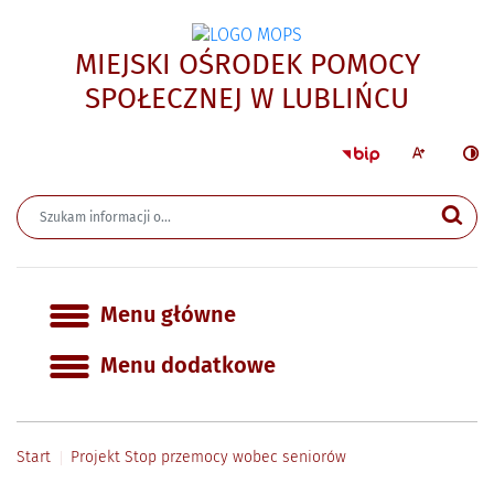
MIEJSKI OŚRODEK POMOCY
- Proj
SPOŁECZNEJ W LUBLIŃCU
Strona główna 
Większa czcion
Ciemn
Wyszukiwarka
Wyszukiwana fraza
Szu
Menu główne
Menu główne
Menu dodatkowe
Start
Projekt Stop przemocy wobec seniorów