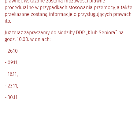
prawnej, wskazane zostaną możliwości prawne i
proceduralne w przypadkach stosowania przemocy, a także
przekazane zostaną informacje o przysługujących prawach
itp.
Już teraz zapraszamy do siedziby DDP „Klub Seniora” na
godz. 10.00. w dniach:
- 26.10
- 09.11,
- 16.11,
- 23.11,
- 30.11.