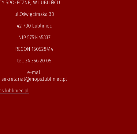
CY SPOŁECZNEJ W LUBLIŃCU
ul.Oświęcimska 30
42-700 Lubliniec
NIP 5751445337
REGON 150528414
tel. 34 356 20 05
e-mal:
sekretariat@mops.lubliniec.pl
.lubliniec.pl