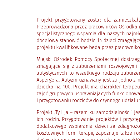
Projekt przygotowany został dla zamieszkał
Przeprowadzona przez pracowników Ośrodka i 
specjalistycznego wsparcia dla naszych najmł
docelową stanowić będzie 14 dzieci zmagający
projektu kwalifikowane będą przez pracownikó
Miejski Ośrodek Pomocy Społecznej dostrzega
zmagające się z zaburzeniami rozwojowymi 
autystycznych to wszelkiego rodzaju zabur
Aspergera. Autyzm uznawany jest za jedno z 
dziecka na 100. Projekt ma charakter terapeu
zajęć grupowych usprawniających funkcjonowan
i przygotowaniu rodziców do czynnego udziału w
Projekt „Ty i Ja – razem ku samodzielności” 
ich rodzin. Przygotowanie projektów i przys
dodatkowego wspierania dzieci ze zdiagnozo
kosztownych form terapii, zapoznaje także ro
doświadczenia wyniesione z realizacji projekt