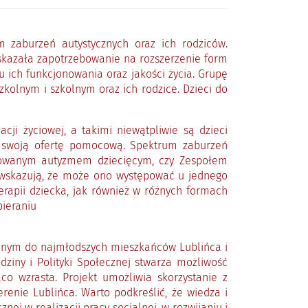
m zaburzeń autystycznych oraz ich rodziców.
skazała zapotrzebowanie na rozszerzenie form
 ich funkcjonowania oraz jakości życia. Grupę
kolnym i szkolnym oraz ich rodzice. Dzieci do
ji życiowej, a takimi niewątpliwie są dzieci
ć swoją ofertę pomocową. Spektrum zaburzeń
ozowanym autyzmem dziecięcym, czy Zespołem
i wskazują, że może ono występować u jednego
erapii dziecka, jak również w różnych formach
pieraniu
owanym do najmłodszych mieszkańców Lublińca i
ziny i Polityki Społecznej stwarza możliwość
o wzrasta. Projekt umożliwia skorzystanie z
renie Lublińca. Warto podkreślić, że wiedza i
j w realizacji pracy socjalnej, w rozwijaniu i