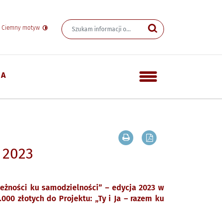
Wyszukiwarka
Wyszukiwana fraza
yn Informacji Publicznej
Szukaj
Ciemny motyw
ZIELNOŚCI” 2023
IA
Menu dodatkowe
Drukuj zawartość bieżącej
Zapisz tekst bieżąc
 2023
eżności ku samodzielności” – edycja 2023 w
00 złotych do Projektu: „Ty i Ja – razem ku