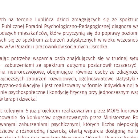
ych na terenie Lublińca dzieci zmagających się ze spektru
Publicznej Poradni Psychologiczno-Pedagogicznej diagnoza w
odszych mieszkańców, które przyczynią się do poprawy poziomu
ch się ze spektrum zaburzeń autystycznych w wieku wczesnosz
w w/w Poradni i pracowników socjalnych Ośrodka.
jąc potrzebę wsparcia osób znajdujących się w trudnej sytuac
– zaburzeniami ze spektrum autyzmu postanowił rozszerzy
zenia neurorozwojowe, obejmujące również osoby ze zdiagn
najcięższych zaburzeń rozwojowych, ogólnoświatowe statystyk
tyczno-edukacyjny i jest realizowany w formie indywidualnej t
ie psychospołeczne i kondycję fizyczną przy jednoczesnym ws
 terapii dziecka.
jest kolejnym, 5 już projektem realizowanym przez MOPS kier
tępowanie do konkursów organizowanych przez Ministerstwo Rod
wanymi zaburzeniami psychicznymi, których liczba niepokojąc
dziców z różnorodną i szeroką ofertą wsparcia dostępną na te
ów służą także pracownikom Miejskiego Ośrodka Pomocy Społeczne