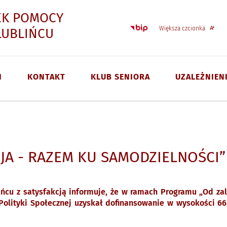
EK POMOCY
Strona główna - Biulet
Większa czcionka
- „TY I JA - RAZEM KU SAMOD
LUBLIŃCU
I
KONTAKT
KLUB SENIORA
UZALEŻNIEN
I JA - RAZEM KU SAMODZIELNOŚCI”
ńcu z satysfakcją informuje, że w ramach Programu „Od zal
Polityki Społecznej uzyskał dofinansowanie w wysokości 66.0