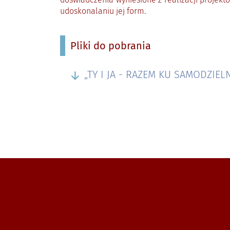
udoskonalaniu jej form.
Pliki do pobrania
„TY I JA - RAZEM KU SAMODZIEL
Zobacz, gdzie się znajdujemy i