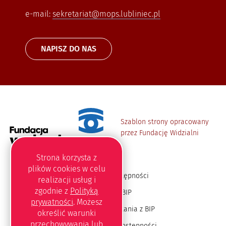
e-mail:
sekretariat@mops.lubliniec.pl
NAPISZ DO NAS
Szablon strony opracowany
przez Fundację Widzialni
Strona korzysta z
plików
cookies
w celu
Deklaracja dostępności
realizacji usług i
zgodnie z
Polityką
Redakcja BIP
prywatności
. Możesz
Instrukcja korzystania z BIP
określić warunki
przechowywania lub
Oświadczenie o dostępności