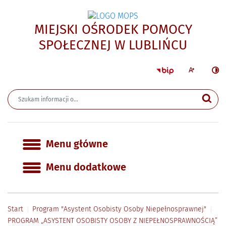
MIEJSKI OŚRODEK POMOCY
- PRO
SPOŁECZNEJ W LUBLIŃCU
Strona główna 
Większa czcion
Ciemn
Wyszukiwarka
Wyszukiwana fraza
Szu
Menu główne
Menu główne
Menu dodatkowe
Start
Program "Asystent Osobisty Osoby Niepełnosprawnej"
PROGRAM „ASYSTENT OSOBISTY OSOBY Z NIEPEŁNOSPRAWNOŚCIĄ”